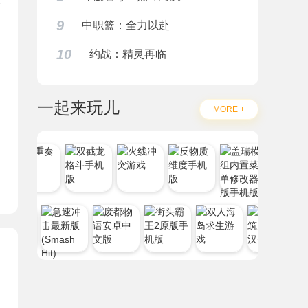
9
中职篮：全力以赴
10
约战：精灵再临
题
一起来玩儿
MORE +