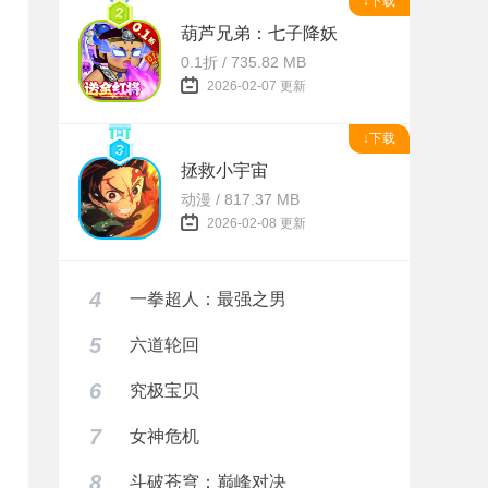
↓下载
葫芦兄弟：七子降妖
0.1折 / 735.82 MB
2026-02-07 更新
↓下载
拯救小宇宙
动漫 / 817.37 MB
2026-02-08 更新
4
一拳超人：最强之男
5
六道轮回
6
究极宝贝
7
女神危机
8
斗破苍穹：巅峰对决