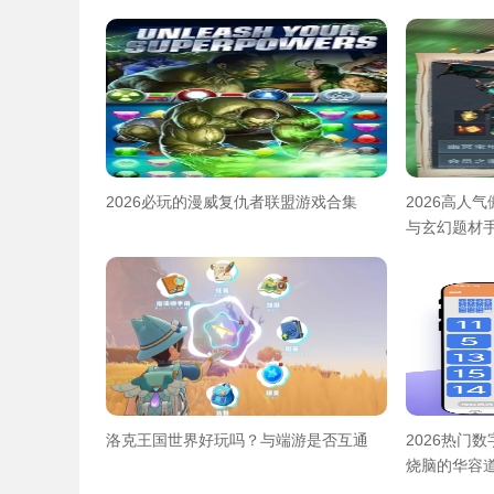
合集
2026必玩的漫威复仇者联盟游戏合集
2026高人
与玄幻题材
洛克王国世界好玩吗？与端游是否互通
2026热门
烧脑的华容