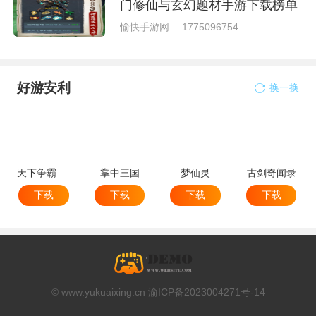
门修仙与玄幻题材手游下载榜单
愉快手游网
1775096754
好游安利
换一换
天下争霸三国志
掌中三国
梦仙灵
古剑奇闻录
下载
下载
下载
下载
© www.yukuaixing.cn 渝ICP备2023004271号-14