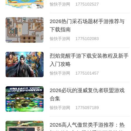
的英语游戏合集
愉快手游网
1775102527
2026热门采石场题材手游推荐与
下载指南
愉快手游网
1775102083
烈焰觉醒手游下载安装教程及新手
入门攻略
愉快手游网
1775101457
2026必玩的漫威复仇者联盟游戏
合集
愉快手游网
1775097189
2026高人气傲世类手游推荐：热