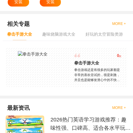
安装
安装
相关专题
MORE +
拳击手游大全
趣味烧脑游戏大全
好玩的太空冒险类游
0
款
拳击手游大全
拳击游戏还是有很多的玩家都是
非常的喜欢尝试的，很是刺激，
并且也是能够发泄心中的不快
吧，现在市面上是有很多的类型
的拳击的游戏，这些游戏一般都
是一些格斗的游戏，其实是非常
的有趣，也是相当的刺激的，游
戏中是有一些不同的场景都是能
最新资讯
MORE +
够去进行体验的，我们也是能够
去刺激的进行对战的，小编现在
2026热门英语学习游戏推荐：趣
就是收集了一些有意思的拳击游
戏，相信你们一定会喜欢的。
味性强、口碑高、适合各水平玩家