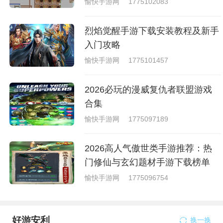
愉快手游网
1775102083
烈焰觉醒手游下载安装教程及新手
入门攻略
愉快手游网
1775101457
2026必玩的漫威复仇者联盟游戏
合集
愉快手游网
1775097189
2026高人气傲世类手游推荐：热
门修仙与玄幻题材手游下载榜单
愉快手游网
1775096754
好游安利
换一换