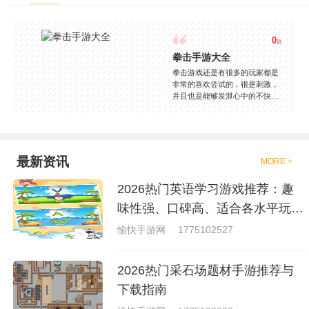
0
款
拳击手游大全
拳击游戏还是有很多的玩家都是
非常的喜欢尝试的，很是刺激，
并且也是能够发泄心中的不快
吧，现在市面上是有很多的类型
的拳击的游戏，这些游戏一般都
是一些格斗的游戏，其实是非常
的有趣，也是相当的刺激的，游
戏中是有一些不同的场景都是能
最新资讯
MORE +
够去进行体验的，我们也是能够
去刺激的进行对战的，小编现在
2026热门英语学习游戏推荐：趣
就是收集了一些有意思的拳击游
戏，相信你们一定会喜欢的。
味性强、口碑高、适合各水平玩家
的英语游戏合集
愉快手游网
1775102527
2026热门采石场题材手游推荐与
下载指南