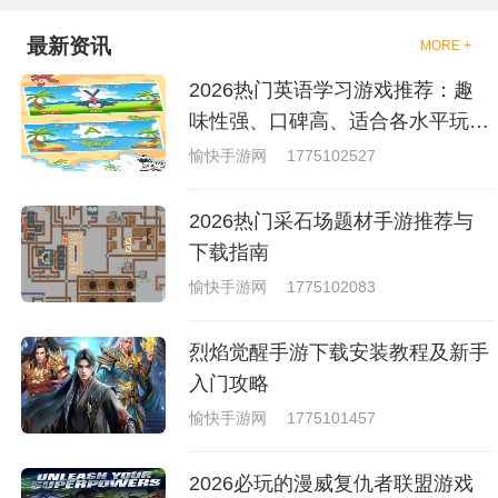
的有趣，也是相当的刺激的，游
戏中是有一些不同的场景都是能
最新资讯
MORE +
够去进行体验的，我们也是能够
去刺激的进行对战的，小编现在
2026热门英语学习游戏推荐：趣
就是收集了一些有意思的拳击游
戏，相信你们一定会喜欢的。
味性强、口碑高、适合各水平玩家
的英语游戏合集
愉快手游网
1775102527
2026热门采石场题材手游推荐与
下载指南
愉快手游网
1775102083
烈焰觉醒手游下载安装教程及新手
入门攻略
愉快手游网
1775101457
2026必玩的漫威复仇者联盟游戏