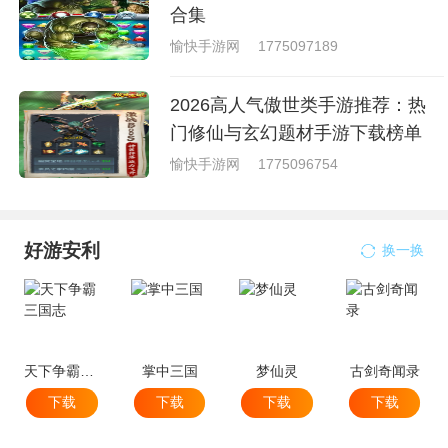
合集
愉快手游网
1775097189
2026高人气傲世类手游推荐：热
门修仙与玄幻题材手游下载榜单
愉快手游网
1775096754
好游安利
换一换
天下争霸三国志
掌中三国
梦仙灵
古剑奇闻录
下载
下载
下载
下载