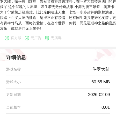
罗大陆，振兴唐门辉煌！告别苦难将过去埋葬，在斗罗大陆铸造唐门的辉
煌!在这个武魂的世界里，发生着无数传奇故事:小舞为唐三献祭、奥斯卡
为了宁荣荣历经磨难、比比东的凄迷人生、七怪一步步封神的荆棘满途。
快踏上斗罗大陆的征途，这里不止有亲情，还有同生死共患难的友情，更
有青梅竹马从一而终的爱情，在这个世界，你我一同见证成神之路的喜怒
哀乐，成就唐门无上传奇!
官方版
无广告
无病毒
详细信息
斗罗大陆
游戏名称
60.55 MB
游戏大小
2026-02-09
更新日期
0.01
当前版本