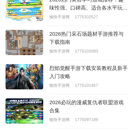
就是收集了一些有意思的拳击游
戏，相信你们一定会喜欢的。
味性强、口碑高、适合各水平玩家
的英语游戏合集
愉快手游网
1775102527
2026热门采石场题材手游推荐与
下载指南
愉快手游网
1775102083
烈焰觉醒手游下载安装教程及新手
入门攻略
愉快手游网
1775101457
2026必玩的漫威复仇者联盟游戏
合集
愉快手游网
1775097189