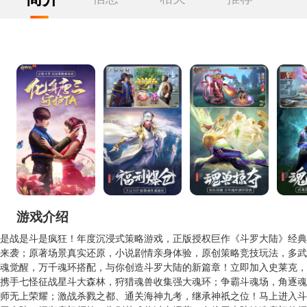
游戏介绍
是战是斗是疯狂！年度沉浸式策略游戏，正版授权巨作《斗罗大陆》经典
来袭；原著场景真实还原，小说剧情亲身体验，原创策略竞技玩法，多武
魂觉醒，万千魂环搭配，与你创造斗罗大陆的新篇章！立即加入史莱克，
携手七怪征战星斗大森林，狩猎魂兽收集强大魂环；争霸斗魂场，角逐魂
师无上荣耀；激战杀戮之都、通关海神九考，继承神祇之位！马上进入斗