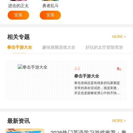
进击的正太
勇者乱斗
安装
安装
相关专题
MORE +
拳击手游大全
趣味烧脑游戏大全
好玩的太空冒险类游
0
款
拳击手游大全
拳击游戏还是有很多的玩家都是
非常的喜欢尝试的，很是刺激，
并且也是能够发泄心中的不快
吧，现在市面上是有很多的类型
的拳击的游戏，这些游戏一般都
是一些格斗的游戏，其实是非常
的有趣，也是相当的刺激的，游
戏中是有一些不同的场景都是能
最新资讯
MORE +
够去进行体验的，我们也是能够
去刺激的进行对战的，小编现在
2026热门英语学习游戏推荐：趣