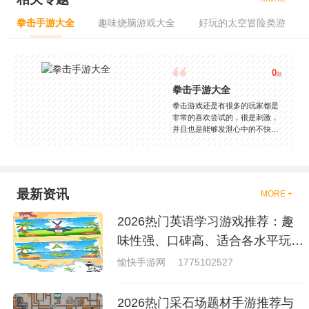
拳击手游大全
趣味烧脑游戏大全
好玩的太空冒险类游
0
款
拳击手游大全
拳击游戏还是有很多的玩家都是
非常的喜欢尝试的，很是刺激，
并且也是能够发泄心中的不快
吧，现在市面上是有很多的类型
的拳击的游戏，这些游戏一般都
是一些格斗的游戏，其实是非常
的有趣，也是相当的刺激的，游
戏中是有一些不同的场景都是能
最新资讯
MORE +
够去进行体验的，我们也是能够
去刺激的进行对战的，小编现在
2026热门英语学习游戏推荐：趣
就是收集了一些有意思的拳击游
戏，相信你们一定会喜欢的。
味性强、口碑高、适合各水平玩家
的英语游戏合集
愉快手游网
1775102527
2026热门采石场题材手游推荐与