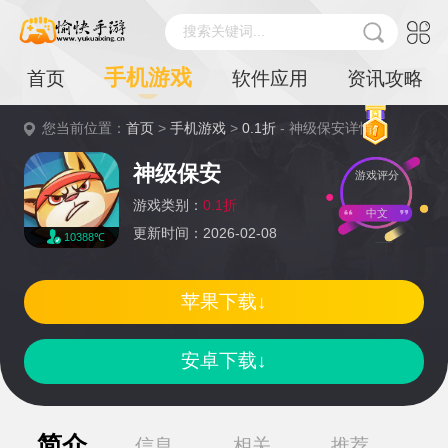
搜索关键词...
手机游戏
首页
软件应用
资讯攻略
您当前位置：
首页
>
手机游戏
>
0.1折
- 神级保安详情
神级保安
游戏评分
游戏类别：
0.1折
中文
更新时间：2026-02-08
10388℃
苹果下载↓
安卓下载↓
简介
信息
相关
推荐