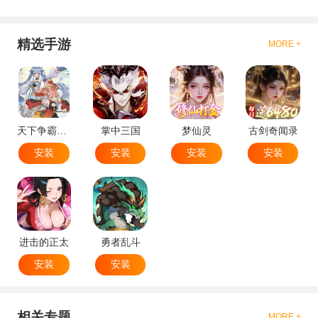
精选手游
MORE +
天下争霸三国志
掌中三国
梦仙灵
古剑奇闻录
安装
安装
安装
安装
进击的正太
勇者乱斗
安装
安装
相关专题
MORE +