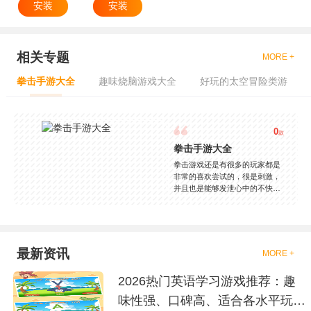
安装
安装
相关专题
MORE +
拳击手游大全
趣味烧脑游戏大全
好玩的太空冒险类游
0
款
拳击手游大全
拳击游戏还是有很多的玩家都是
非常的喜欢尝试的，很是刺激，
并且也是能够发泄心中的不快
吧，现在市面上是有很多的类型
的拳击的游戏，这些游戏一般都
是一些格斗的游戏，其实是非常
的有趣，也是相当的刺激的，游
戏中是有一些不同的场景都是能
最新资讯
MORE +
够去进行体验的，我们也是能够
去刺激的进行对战的，小编现在
2026热门英语学习游戏推荐：趣
就是收集了一些有意思的拳击游
戏，相信你们一定会喜欢的。
味性强、口碑高、适合各水平玩家