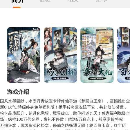
游戏介绍
国风水墨巨献，水墨丹青放置卡牌修仙手游《梦回白玉京》，震撼推出全
新0.1折史诗级终身免单福利版！携手传奇道友陈平安，共赴修仙盛世，
粉卡品质跃升，超进化觉醒，境界破亿，助你问道九天！独家福利燃爆全
场，疯抢100万代金券，豪礼不停歇！赠送5万真充卡，尊享贵族特权！
万抽狂欢，顶级资源轻松拿，修仙之路畅通无阻！轮回白玉京，红尘历