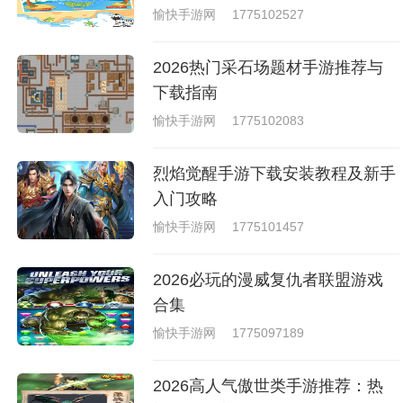
的英语游戏合集
愉快手游网
1775102527
2026热门采石场题材手游推荐与
下载指南
愉快手游网
1775102083
烈焰觉醒手游下载安装教程及新手
入门攻略
愉快手游网
1775101457
2026必玩的漫威复仇者联盟游戏
合集
愉快手游网
1775097189
2026高人气傲世类手游推荐：热