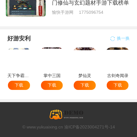
门修仙与玄幻题材手游下载榜单
愉快手游网
1775096754
好游安利
换一换
天下争霸三国志
掌中三国
梦仙灵
古剑奇闻录
下载
下载
下载
下载
© www.yukuaixing.cn 渝ICP备2023004271号-14