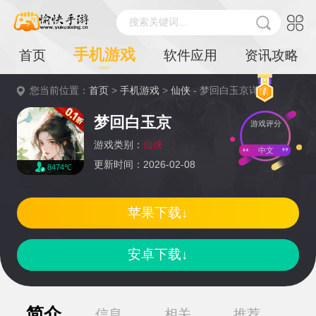
搜索关键词...
手机游戏
首页
软件应用
资讯攻略
您当前位置：
首页
>
手机游戏
>
仙侠
- 梦回白玉京详情
梦回白玉京
游戏评分
游戏类别：
仙侠
中文
更新时间：2026-02-08
8474℃
苹果下载↓
安卓下载↓
简介
信息
相关
推荐