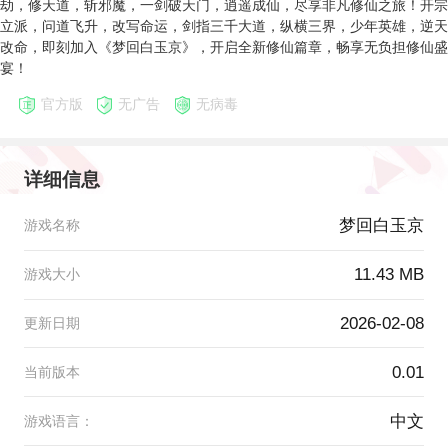
劫，修天道，斩邪魔，一剑破天门，逍遥成仙，尽享非凡修仙之旅！开宗
立派，问道飞升，改写命运，剑指三千大道，纵横三界，少年英雄，逆天
改命，即刻加入《梦回白玉京》，开启全新修仙篇章，畅享无负担修仙盛
宴！
官方版
无广告
无病毒
详细信息
梦回白玉京
游戏名称
11.43 MB
游戏大小
2026-02-08
更新日期
0.01
当前版本
中文
游戏语言：