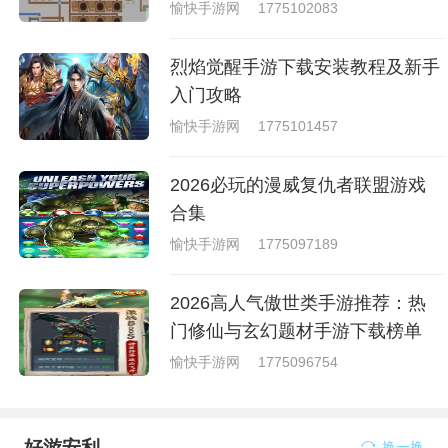
愉快手游网
1775102083
烈焰觉醒手游下载安装教程及新手
入门攻略
愉快手游网
1775101457
2026必玩的漫威复仇者联盟游戏
合集
愉快手游网
1775097189
2026高人气傲世类手游推荐：热
门修仙与玄幻题材手游下载榜单
愉快手游网
1775096754
好游安利
换一换