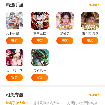
精选手游
MORE +
天下争霸三国志
掌中三国
梦仙灵
古剑奇闻录
安装
安装
安装
安装
进击的正太
勇者乱斗
安装
安装
相关专题
MORE +
拳击手游大全
趣味烧脑游戏大全
好玩的太空冒险类游