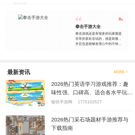
0
款
拳击手游大全
拳击游戏还是有很多的玩家都是
非常的喜欢尝试的，很是刺激，
并且也是能够发泄心中的不快
吧，现在市面上是有很多的类型
的拳击的游戏，这些游戏一般都
是一些格斗的游戏，其实是非常
的有趣，也是相当的刺激的，游
戏中是有一些不同的场景都是能
最新资讯
MORE +
够去进行体验的，我们也是能够
去刺激的进行对战的，小编现在
2026热门英语学习游戏推荐：趣
就是收集了一些有意思的拳击游
戏，相信你们一定会喜欢的。
味性强、口碑高、适合各水平玩家
的英语游戏合集
愉快手游网
1775102527
2026热门采石场题材手游推荐与
下载指南