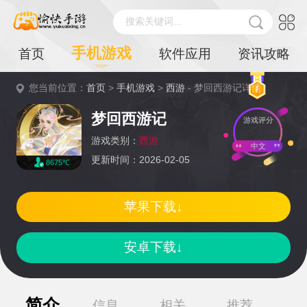
搜索关键词...
手机游戏
首页
软件应用
资讯攻略
您当前位置：
首页
>
手机游戏
>
西游
- 梦回西游记详情
梦回西游记
游戏评分
游戏类别：
西游
中文
更新时间：2026-02-05
8675℃
苹果下载↓
安卓下载↓
简介
信息
相关
推荐