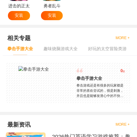
进击的正太
勇者乱斗
安装
安装
相关专题
MORE +
拳击手游大全
趣味烧脑游戏大全
好玩的太空冒险类游
0
款
拳击手游大全
拳击游戏还是有很多的玩家都是
非常的喜欢尝试的，很是刺激，
并且也是能够发泄心中的不快
吧，现在市面上是有很多的类型
的拳击的游戏，这些游戏一般都
是一些格斗的游戏，其实是非常
的有趣，也是相当的刺激的，游
戏中是有一些不同的场景都是能
最新资讯
MORE +
够去进行体验的，我们也是能够
去刺激的进行对战的，小编现在
2026热门英语学习游戏推荐：趣