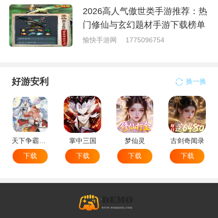
2026高人气傲世类手游推荐：热
门修仙与玄幻题材手游下载榜单
愉快手游网
1775096754
好游安利
换一换
天下争霸三国志
掌中三国
梦仙灵
古剑奇闻录
下载
下载
下载
下载