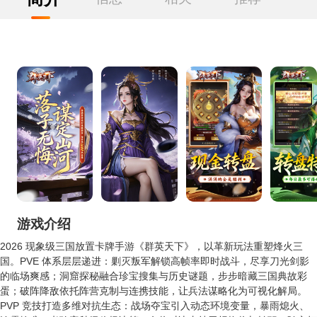
游戏介绍
2026 现象级三国放置卡牌手游《群英天下》，以革新玩法重塑烽火三
国。PVE 体系层层递进：剿灭叛军解锁高帧率即时战斗，尽享刀光剑影
的临场爽感；洞窟探秘融合珍宝搜集与历史谜题，步步暗藏三国典故彩
蛋；破阵降敌依托阵营克制与连携技能，让兵法谋略化为可视化解局。
PVP 竞技打造多维对抗生态：战场夺宝引入动态环境变量，暴雨熄火、