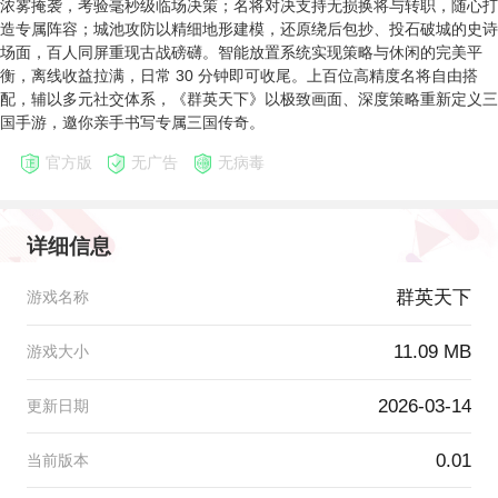
浓雾掩袭，考验毫秒级临场决策；名将对决支持无损换将与转职，随心打
造专属阵容；城池攻防以精细地形建模，还原绕后包抄、投石破城的史诗
场面，百人同屏重现古战磅礴。智能放置系统实现策略与休闲的完美平
衡，离线收益拉满，日常 30 分钟即可收尾。上百位高精度名将自由搭
配，辅以多元社交体系，《群英天下》以极致画面、深度策略重新定义三
国手游，邀你亲手书写专属三国传奇。
官方版
无广告
无病毒
详细信息
群英天下
游戏名称
11.09 MB
游戏大小
2026-03-14
更新日期
0.01
当前版本