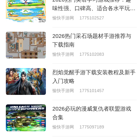
就是收集了一些有意思的拳击游
戏，相信你们一定会喜欢的。
味性强、口碑高、适合各水平玩家
的英语游戏合集
愉快手游网
1775102527
2026热门采石场题材手游推荐与
下载指南
愉快手游网
1775102083
烈焰觉醒手游下载安装教程及新手
入门攻略
愉快手游网
1775101457
2026必玩的漫威复仇者联盟游戏
合集
愉快手游网
1775097189