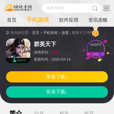
搜索关键词...
手机游戏
首页
软件应用
资讯攻略
您当前位置：
首页
>
手机游戏
>
放置
- 群英天下详情
群英天下
游戏评分
游戏类别：
放置
中文
更新时间：2026-03-14
8541℃
苹果下载↓
安卓下载↓
简介
信息
相关
推荐