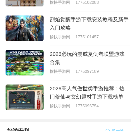
愉快手游网
1775102083
烈焰觉醒手游下载安装教程及新手
入门攻略
愉快手游网
1775101457
2026必玩的漫威复仇者联盟游戏
合集
愉快手游网
1775097189
2026高人气傲世类手游推荐：热
门修仙与玄幻题材手游下载榜单
愉快手游网
1775096754
好游安利
换一换