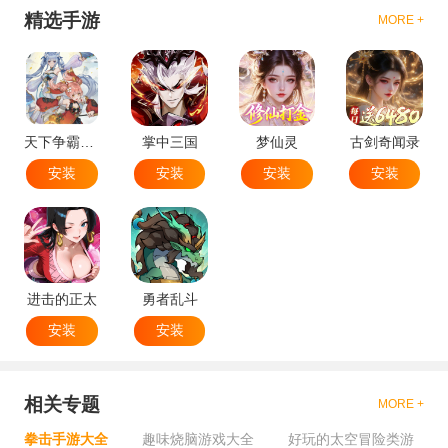
精选手游
MORE +
天下争霸三国志
掌中三国
梦仙灵
古剑奇闻录
安装
安装
安装
安装
进击的正太
勇者乱斗
安装
安装
相关专题
MORE +
拳击手游大全
趣味烧脑游戏大全
好玩的太空冒险类游