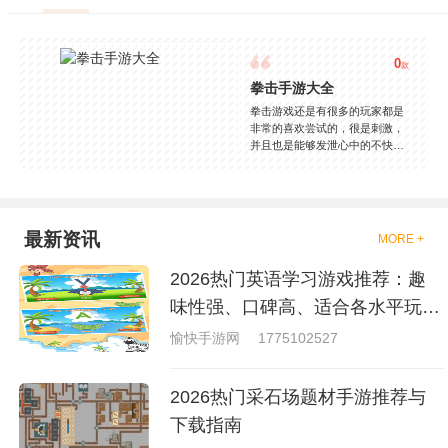
0
款
拳击手游大全
拳击游戏还是有很多的玩家都是
非常的喜欢尝试的，很是刺激，
并且也是能够发泄心中的不快
吧，现在市面上是有很多的类型
的拳击的游戏，这些游戏一般都
是一些格斗的游戏，其实是非常
的有趣，也是相当的刺激的，游
戏中是有一些不同的场景都是能
最新资讯
MORE +
够去进行体验的，我们也是能够
去刺激的进行对战的，小编现在
2026热门英语学习游戏推荐：趣
就是收集了一些有意思的拳击游
戏，相信你们一定会喜欢的。
味性强、口碑高、适合各水平玩家
的英语游戏合集
愉快手游网
1775102527
2026热门采石场题材手游推荐与
下载指南