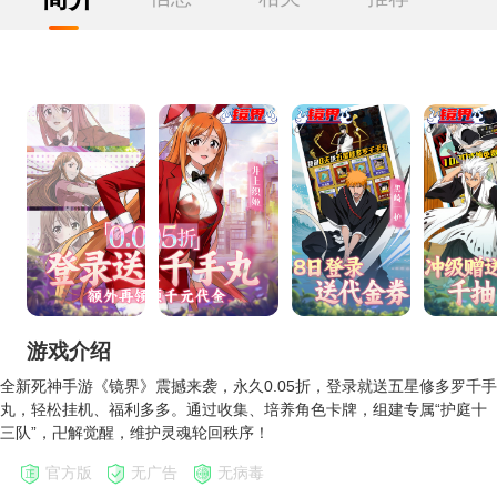
游戏介绍
全新死神手游《镜界》震撼来袭，永久0.05折，登录就送五星修多罗千手
丸，轻松挂机、福利多多。通过收集、培养角色卡牌，组建专属“护庭十
三队”，卍解觉醒，维护灵魂轮回秩序！
官方版
无广告
无病毒