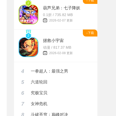
↓下载
葫芦兄弟：七子降妖
0.1折 / 735.82 MB
2026-02-07 更新
↓下载
拯救小宇宙
动漫 / 817.37 MB
2026-02-08 更新
4
一拳超人：最强之男
5
六道轮回
6
究极宝贝
7
女神危机
8
斗破苍穹：巅峰对决