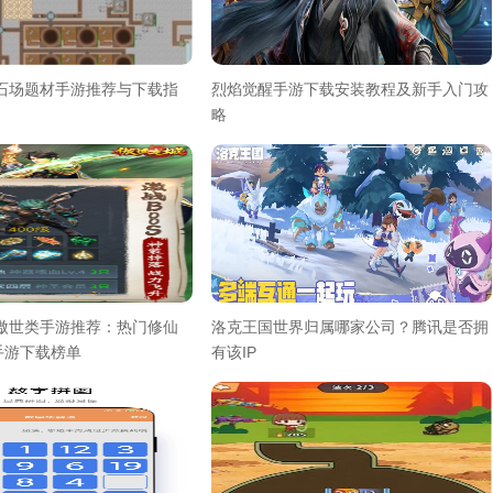
采石场题材手游推荐与下载指
烈焰觉醒手游下载安装教程及新手入门攻
略
气傲世类手游推荐：热门修仙
洛克王国世界归属哪家公司？腾讯是否拥
手游下载榜单
有该IP