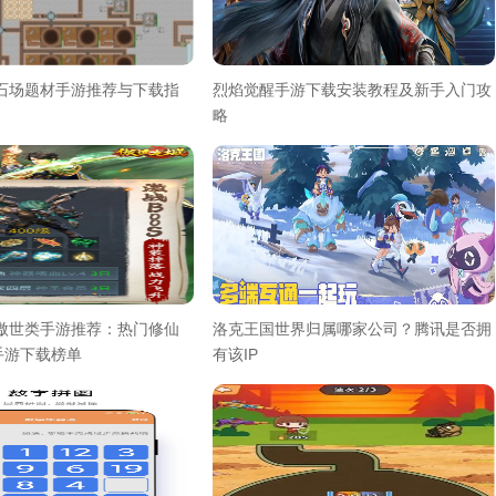
采石场题材手游推荐与下载指
烈焰觉醒手游下载安装教程及新手入门攻
略
气傲世类手游推荐：热门修仙
洛克王国世界归属哪家公司？腾讯是否拥
手游下载榜单
有该IP