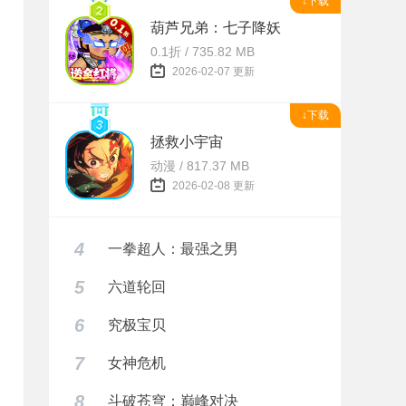
↓下载
葫芦兄弟：七子降妖
0.1折 / 735.82 MB
2026-02-07 更新
↓下载
拯救小宇宙
动漫 / 817.37 MB
2026-02-08 更新
4
一拳超人：最强之男
5
六道轮回
6
究极宝贝
7
女神危机
8
斗破苍穹：巅峰对决