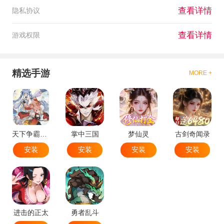
查看详情
隐私协议
查看详情
游戏权限
精选手游
MORE +
天下争霸三国志
掌中三国
梦仙灵
古剑奇闻录
安装
安装
安装
安装
进击的正太
勇者乱斗