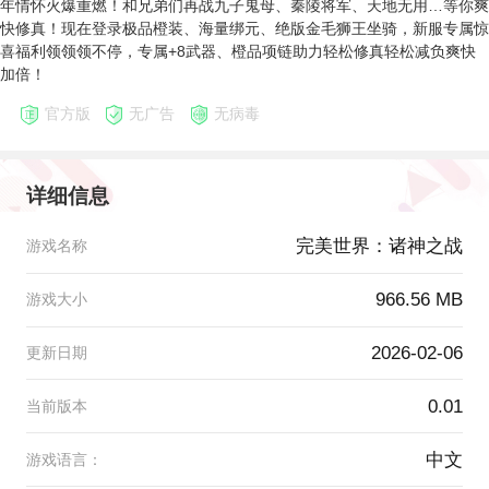
年情怀火爆重燃！和兄弟们再战九子鬼母、秦陵将军、天地无用…等你爽
快修真！现在登录极品橙装、海量绑元、绝版金毛狮王坐骑，新服专属惊
喜福利领领领不停，专属+8武器、橙品项链助力轻松修真轻松减负爽快
加倍！
官方版
无广告
无病毒
详细信息
完美世界：诸神之战
游戏名称
966.56 MB
游戏大小
2026-02-06
更新日期
0.01
当前版本
中文
游戏语言：