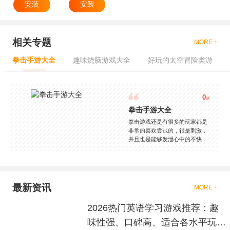
安装
安装
相关专题
MORE +
拳击手游大全
趣味烧脑游戏大全
好玩的太空冒险类游
0
款
拳击手游大全
拳击游戏还是有很多的玩家都是
非常的喜欢尝试的，很是刺激，
并且也是能够发泄心中的不快
吧，现在市面上是有很多的类型
的拳击的游戏，这些游戏一般都
是一些格斗的游戏，其实是非常
的有趣，也是相当的刺激的，游
戏中是有一些不同的场景都是能
最新资讯
MORE +
够去进行体验的，我们也是能够
去刺激的进行对战的，小编现在
2026热门英语学习游戏推荐：趣
就是收集了一些有意思的拳击游
戏，相信你们一定会喜欢的。
味性强、口碑高、适合各水平玩家