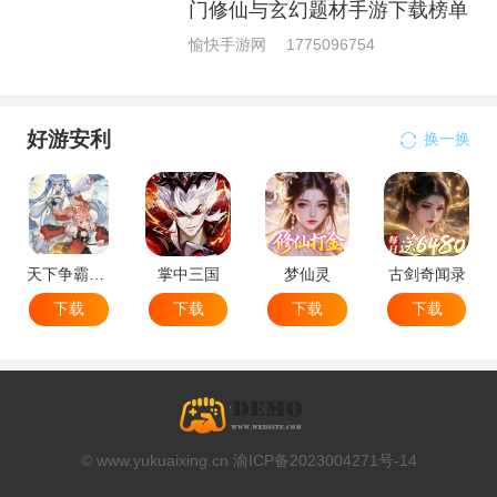
门修仙与玄幻题材手游下载榜单
愉快手游网
1775096754
好游安利
换一换
天下争霸三国志
掌中三国
梦仙灵
古剑奇闻录
下载
下载
下载
下载
© www.yukuaixing.cn 渝ICP备2023004271号-14