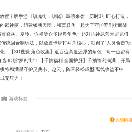
权放置卡牌手游《镇魂街：破晓》重磅来袭！历时3年匠心打造，
的武神躯，组建镇魂天团，和曹焱兵一起为了守护罗刹街而战
与曹焱兵、夏玲、许褚等众多经典角色一起对抗神武营天罡龙棋
破传统回合制玩法，以放置卡牌打斗为核心，独创了“人灵合击”玩
化！【3D视觉 角色收集】近百位高度还原的角色，每一位都有
造3D版“罗刹街”！【千抽福利 全面护肝】千抽福利满满，开局
棋将和满星守护灵典韦、赵云，阵容轻松成型!离线收益不中
成无压力！
游戏标签
反馈问
游戏语言：
中文