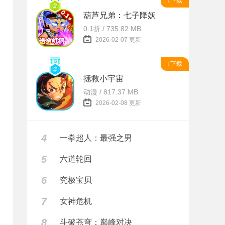
↓下载
葫芦兄弟：七子降妖
0.1折 / 735.82 MB
2026-02-07 更新
↓下载
拯救小宇宙
动漫 / 817.37 MB
2026-02-08 更新
4
一拳超人：最强之男
5
六道轮回
6
究极宝贝
7
女神危机
8
斗破苍穹：巅峰对决