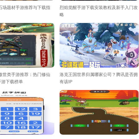
采石场题材手游推荐与下载指
烈焰觉醒手游下载安装教程及新手入门攻
略
气傲世类手游推荐：热门修仙
洛克王国世界归属哪家公司？腾讯是否拥
手游下载榜单
有该IP