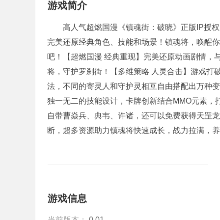
游戏简介
高人气超燃国漫《镇魂街：破晓》正版IP授
完美还原经典角色、技能和场景！镇魂将，唤醒你
吧！【超燃国漫 经典重现】完美还原动画剧情，
将，守护罗刹街！【多维策略 人灵合击】游戏打
法，不同的寄灵人和守护灵相互自由搭配出万种变
独一无二的技能设计，卡牌创新结合MMO元素，打
自带曹焱兵、典韦、许诸，还可以免费获得天罡龙
断，超多资源助力镇魂将快速成长，战力拉满，养
游戏信息
当前版本：
0.01