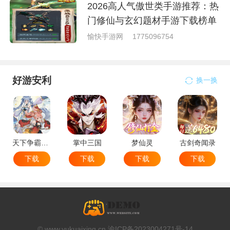
2026高人气傲世类手游推荐：热
门修仙与玄幻题材手游下载榜单
愉快手游网
1775096754
好游安利
换一换
天下争霸三国志
掌中三国
梦仙灵
古剑奇闻录
下载
下载
下载
下载
© www.yukuaixing.cn 渝ICP备2023004271号-14