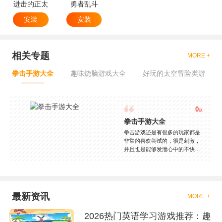
进击的正太
勇者乱斗
安装
安装
相关专题
MORE +
拳击手游大全
趣味烧脑游戏大全
好玩的太空冒险类游
0
款
拳击手游大全
拳击游戏还是有很多的玩家都是
非常的喜欢尝试的，很是刺激，
并且也是能够发泄心中的不快
吧，现在市面上是有很多的类型
的拳击的游戏，这些游戏一般都
是一些格斗的游戏，其实是非常
的有趣，也是相当的刺激的，游
戏中是有一些不同的场景都是能
最新资讯
MORE +
够去进行体验的，我们也是能够
去刺激的进行对战的，小编现在
2026热门英语学习游戏推荐：趣
就是收集了一些有意思的拳击游