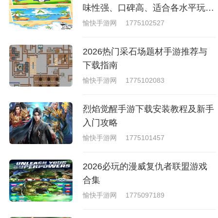
戏，相信你们一定会喜欢的。
味性强、口碑高、适合各水平玩家
的英语游戏合集
愉快手游网
1775102527
2026热门采石场题材手游推荐与
下载指南
愉快手游网
1775102083
烈焰觉醒手游下载安装教程及新手
入门攻略
愉快手游网
1775101457
2026必玩的漫威复仇者联盟游戏
合集
愉快手游网
1775097189