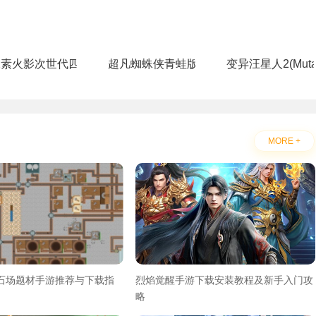
像素火影次世代四尾鸣人
超凡蜘蛛侠青蛙版官方版
变异汪星人2(Mutant 
MORE +
采石场题材手游推荐与下载指
烈焰觉醒手游下载安装教程及新手入门攻
略