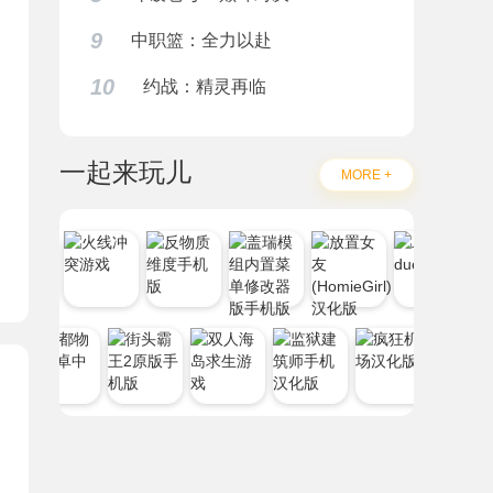
9
中职篮：全力以赴
10
约战：精灵再临
题
一起来玩儿
MORE +