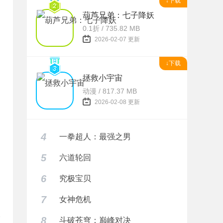
↓下载
葫芦兄弟：七子降妖
0.1折 / 735.82 MB
2026-02-07 更新
↓下载
拯救小宇宙
动漫 / 817.37 MB
2026-02-08 更新
4
一拳超人：最强之男
5
六道轮回
6
究极宝贝
7
女神危机
8
斗破苍穹：巅峰对决