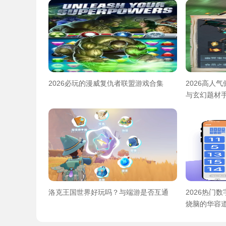
2026必玩的漫威复仇者联盟游戏合集
2026高人
与玄幻题材
洛克王国世界好玩吗？与端游是否互通
2026热门
烧脑的华容