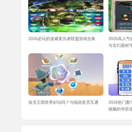
2026必玩的漫威复仇者联盟游戏合集
2026高人
与玄幻题材
洛克王国世界好玩吗？与端游是否互通
2026热门
烧脑的华容