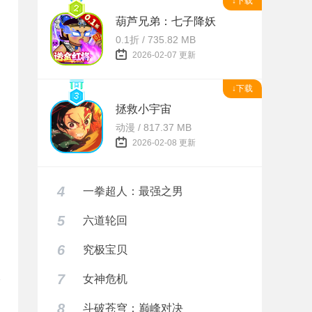
↓下载
葫芦兄弟：七子降妖
0.1折 / 735.82 MB
2026-02-07 更新
↓下载
拯救小宇宙
动漫 / 817.37 MB
2026-02-08 更新
4
一拳超人：最强之男
5
六道轮回
6
究极宝贝
7
女神危机
8
斗破苍穹：巅峰对决