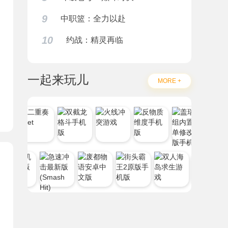
9
中职篮：全力以赴
10
约战：精灵再临
题
一起来玩儿
MORE +