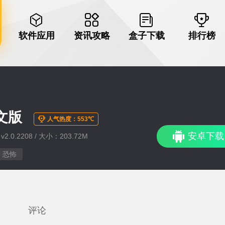
软件应用
资讯攻略
盒子下载
排行榜
文版
人气热度：553℃
安卓下载
2.0.2208 / 大小：203.72M
恐怖
评论