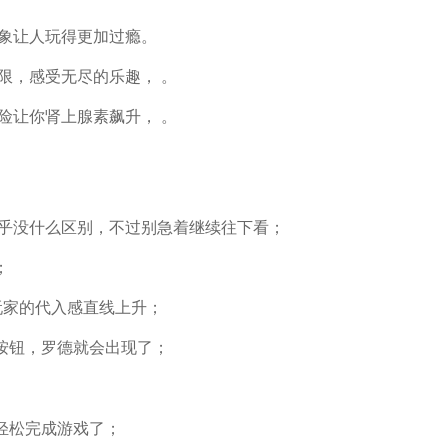
形象让人玩得更加过瘾。
限，感受无尽的乐趣， 。
险让你肾上腺素飙升， 。
似乎没什么区别，不过别急着继续往下看；
；
玩家的代入感直线上升；
按钮，罗德就会出现了；
轻松完成游戏了；