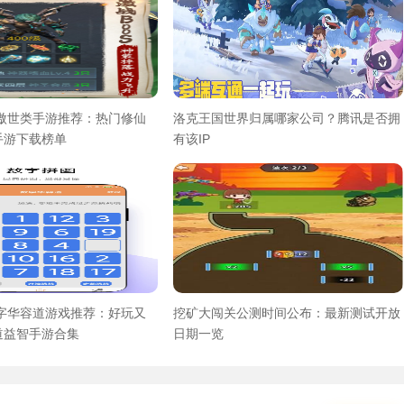
气傲世类手游推荐：热门修仙
洛克王国世界归属哪家公司？腾讯是否拥
手游下载榜单
有该IP
数字华容道游戏推荐：好玩又
挖矿大闯关公测时间公布：最新测试开放
道益智手游合集
日期一览