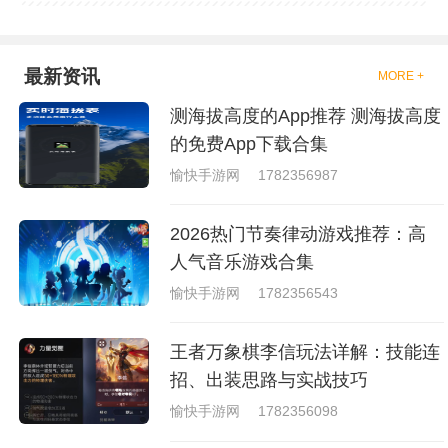
的拳击的游戏，这些游戏一般都
是一些格斗的游戏，其实是非常
的有趣，也是相当的刺激的，游
戏中是有一些不同的场景都是能
最新资讯
MORE +
够去进行体验的，我们也是能够
去刺激的进行对战的，小编现在
测海拔高度的App推荐 测海拔高度
就是收集了一些有意思的拳击游
戏，相信你们一定会喜欢的。
的免费App下载合集
愉快手游网
1782356987
2026热门节奏律动游戏推荐：高
人气音乐游戏合集
愉快手游网
1782356543
王者万象棋李信玩法详解：技能连
招、出装思路与实战技巧
愉快手游网
1782356098