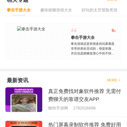
拳击手游大全
趣味烧脑游戏大全
好玩的太空冒险类游
0
款
拳击手游大全
拳击游戏还是有很多的玩家都是
非常的喜欢尝试的，很是刺激，
并且也是能够发泄心中的不快
吧，现在市面上是有很多的类型
的拳击的游戏，这些游戏一般都
是一些格斗的游戏，其实是非常
的有趣，也是相当的刺激的，游
戏中是有一些不同的场景都是能
最新资讯
MORE +
够去进行体验的，我们也是能够
去刺激的进行对战的，小编现在
真正免费找对象软件推荐 无需付
就是收集了一些有意思的拳击游
戏，相信你们一定会喜欢的。
费聊天的靠谱交友APP
愉快手游网
1782026686
热门屏幕录制软件推荐 免费好用