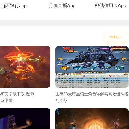
山西银行app
月糖直播App
邮储信用卡App
MORE +
IVE安卓版下载 魔御
生存33天暗黑骑士角色详解与高效组队搭
E下载渠道
配推荐