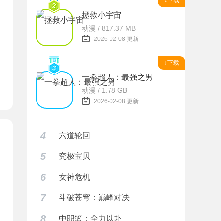
↓下载
拯救小宇宙
题
动漫 / 817.37 MB
2026-02-08 更新
↓下载
一拳超人：最强之男
动漫 / 1.78 GB
2026-02-08 更新
4
六道轮回
5
究极宝贝
6
女神危机
7
斗破苍穹：巅峰对决
8
中职篮：全力以赴