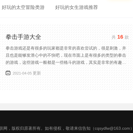
好玩的太空冒险类游
好玩的女生游戏推荐
拳击手游大全
16
共
款
拳击游戏还是有很多的玩家都是非常的喜欢尝试的，很是刺激，并
且也是能够发泄心中的不快吧，现在市面上是有很多的类型的拳击
的游戏，这些游戏一般都是一些格斗的游戏，其实是非常的有趣，
也是相当的刺激的，游戏中是有一些不同的场景都是能够去进行体
更新
2021-04-05
验的，我们也是能够去刺激的进行对战的，小编现在就是收集了一
些有意思的拳击游戏，相信你们一定会喜欢的。
网，版权归原著所有。如有侵权，敬请来信告知（cqsydlw@163.co