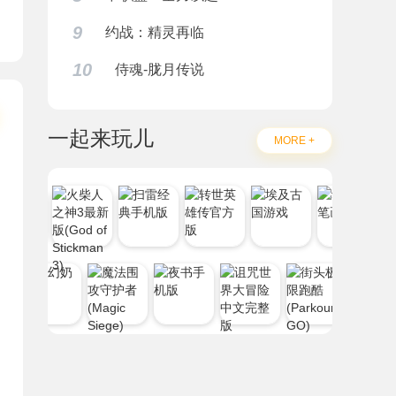
9
约战：精灵再临
10
侍魂-胧月传说
一起来玩儿
MORE +