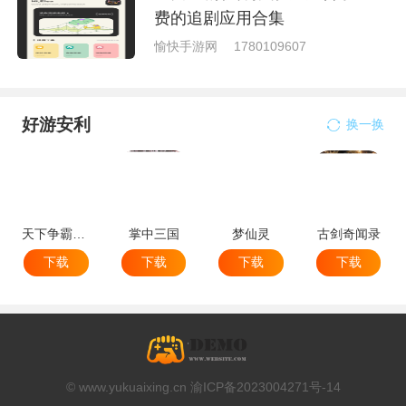
费的追剧应用合集
愉快手游网
1780109607
好游安利
换一换
天下争霸三国志
掌中三国
梦仙灵
古剑奇闻录
下载
下载
下载
下载
© www.yukuaixing.cn 渝ICP备2023004271号-14