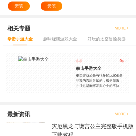
安装
安装
相关专题
MORE +
拳击手游大全
趣味烧脑游戏大全
好玩的太空冒险类游
0
款
拳击手游大全
拳击游戏还是有很多的玩家都是
非常的喜欢尝试的，很是刺激，
并且也是能够发泄心中的不快
吧，现在市面上是有很多的类型
的拳击的游戏，这些游戏一般都
是一些格斗的游戏，其实是非常
的有趣，也是相当的刺激的，游
戏中是有一些不同的场景都是能
最新资讯
MORE +
够去进行体验的，我们也是能够
去刺激的进行对战的，小编现在
灾厄黑龙与谎言公主完整版手机版
就是收集了一些有意思的拳击游
戏，相信你们一定会喜欢的。
下载教程