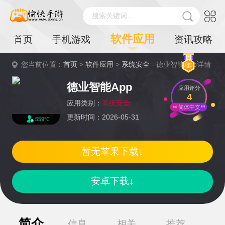
搜索关键词...
软件应用
首页
手机游戏
资讯攻略
您当前位置：
首页
>
软件应用
>
系统安全
- 德业智能App详情
德业智能App
应用评分
4
应用类别：
系统安全
简体中文
更新时间：2026-05-31
559℃
暂无苹果下载↓
安卓下载↓
简介
信息
相关
推荐