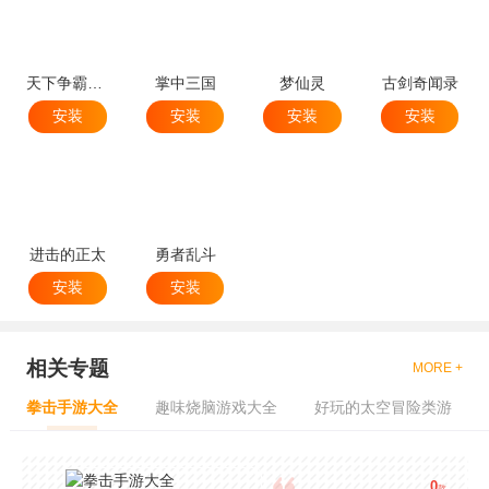
天下争霸三国志
掌中三国
梦仙灵
古剑奇闻录
安装
安装
安装
安装
进击的正太
勇者乱斗
安装
安装
相关专题
MORE +
拳击手游大全
趣味烧脑游戏大全
好玩的太空冒险类游
0
款