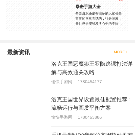
拳击手游大全
拳击游戏还是有很多的玩家都是
非常的喜欢尝试的，很是刺激，
并且也是能够发泄心中的不快
吧，现在市面上是有很多的类型
的拳击的游戏，这些游戏一般都
是一些格斗的游戏，其实是非常
的有趣，也是相当的刺激的，游
戏中是有一些不同的场景都是能
最新资讯
MORE +
够去进行体验的，我们也是能够
去刺激的进行对战的，小编现在
洛克王国恶魔狼王罗隐逃课打法详
就是收集了一些有意思的拳击游
戏，相信你们一定会喜欢的。
解与高效通关攻略
愉快手游网
1780454177
洛克王国世界设置最佳配置推荐：
流畅运行与画质平衡方案
愉快手游网
1780453886