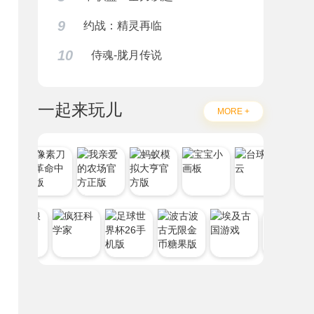
9
约战：精灵再临
10
侍魂-胧月传说
一起来玩儿
MORE +