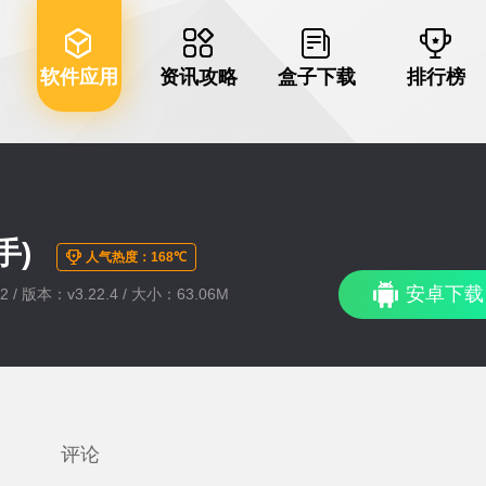
软件应用
资讯攻略
盒子下载
排行榜
手)
人气热度：168℃
安卓下载
2 / 版本：v3.22.4 / 大小：63.06M
评论