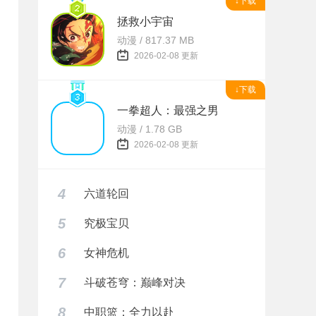
↓下载
拯救小宇宙
动漫 / 817.37 MB
2026-02-08 更新
↓下载
一拳超人：最强之男
动漫 / 1.78 GB
2026-02-08 更新
4
六道轮回
5
究极宝贝
6
女神危机
7
斗破苍穹：巅峰对决
8
中职篮：全力以赴