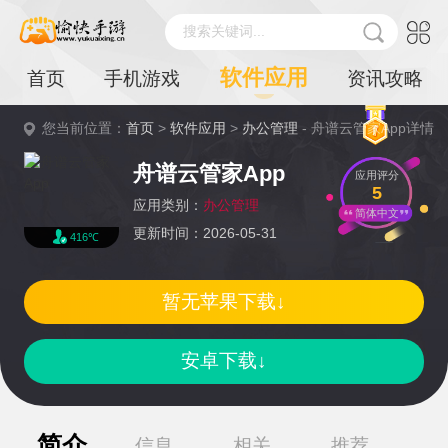
搜索关键词...
软件应用
首页
手机游戏
资讯攻略
您当前位置：
首页
>
软件应用
>
办公管理
- 舟谱云管家App详情
舟谱云管家App
应用评分
5
应用类别：
办公管理
简体中文
更新时间：2026-05-31
416℃
暂无苹果下载↓
安卓下载↓
简介
信息
相关
推荐