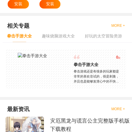
安装
安装
相关专题
MORE +
拳击手游大全
趣味烧脑游戏大全
好玩的太空冒险类游
0
款
拳击手游大全
拳击游戏还是有很多的玩家都是
非常的喜欢尝试的，很是刺激，
并且也是能够发泄心中的不快
吧，现在市面上是有很多的类型
的拳击的游戏，这些游戏一般都
是一些格斗的游戏，其实是非常
的有趣，也是相当的刺激的，游
戏中是有一些不同的场景都是能
最新资讯
MORE +
够去进行体验的，我们也是能够
去刺激的进行对战的，小编现在
灾厄黑龙与谎言公主完整版手机版
就是收集了一些有意思的拳击游
戏，相信你们一定会喜欢的。
下载教程