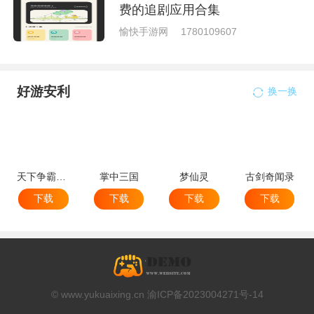
费的追剧应用合集
愉快手游网
1780109607
好游安利
换一换
天下争霸三国志
掌中三国
梦仙灵
古剑奇闻录
下载
下载
下载
下载
© www.yukuaixing.cn 渝ICP备2023004271号-14