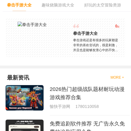
拳击手游大全
趣味烧脑游戏大全
好玩的太空冒险类游
0
款
拳击手游大全
拳击游戏还是有很多的玩家都是
非常的喜欢尝试的，很是刺激，
并且也是能够发泄心中的不快
吧，现在市面上是有很多的类型
的拳击的游戏，这些游戏一般都
是一些格斗的游戏，其实是非常
的有趣，也是相当的刺激的，游
戏中是有一些不同的场景都是能
最新资讯
MORE +
够去进行体验的，我们也是能够
去刺激的进行对战的，小编现在
2026热门超级战队题材耐玩动漫
就是收集了一些有意思的拳击游
戏，相信你们一定会喜欢的。
游戏推荐合集
愉快手游网
1780110058
免费追剧软件推荐 无广告永久免