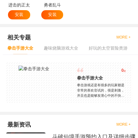
进击的正太
勇者乱斗
安装
安装
相关专题
MORE +
拳击手游大全
趣味烧脑游戏大全
好玩的太空冒险类游
0
款
拳击手游大全
拳击游戏还是有很多的玩家都是
非常的喜欢尝试的，很是刺激，
并且也是能够发泄心中的不快
吧，现在市面上是有很多的类型
的拳击的游戏，这些游戏一般都
是一些格斗的游戏，其实是非常
的有趣，也是相当的刺激的，游
戏中是有一些不同的场景都是能
最新资讯
MORE +
够去进行体验的，我们也是能够
去刺激的进行对战的，小编现在
斗破仙境手游预约入口及详细步骤
就是收集了一些有意思的拳击游