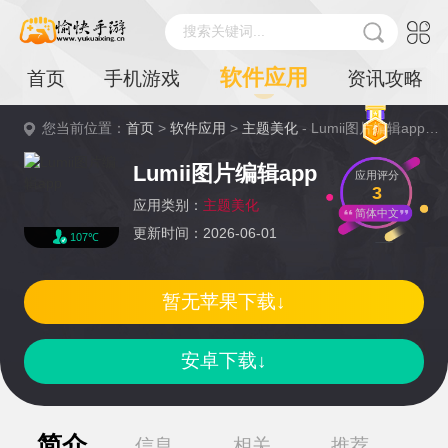
搜索关键词...
软件应用
首页
手机游戏
资讯攻略
您当前位置：
首页
>
软件应用
>
主题美化
- Lumii图片编辑app详情
Lumii图片编辑app
应用评分
3
应用类别：
主题美化
简体中文
更新时间：2026-06-01
107℃
暂无苹果下载↓
安卓下载↓
简介
信息
相关
推荐