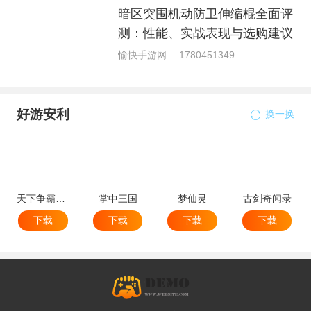
暗区突围机动防卫伸缩棍全面评
测：性能、实战表现与选购建议
愉快手游网
1780451349
好游安利
换一换
天下争霸三国志
掌中三国
梦仙灵
古剑奇闻录
下载
下载
下载
下载