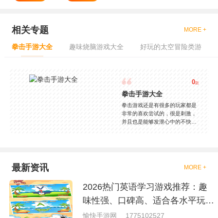
相关专题
MORE +
拳击手游大全
趣味烧脑游戏大全
好玩的太空冒险类游
0
款
拳击手游大全
拳击游戏还是有很多的玩家都是
非常的喜欢尝试的，很是刺激，
并且也是能够发泄心中的不快
吧，现在市面上是有很多的类型
的拳击的游戏，这些游戏一般都
是一些格斗的游戏，其实是非常
的有趣，也是相当的刺激的，游
戏中是有一些不同的场景都是能
最新资讯
MORE +
够去进行体验的，我们也是能够
去刺激的进行对战的，小编现在
2026热门英语学习游戏推荐：趣
就是收集了一些有意思的拳击游
戏，相信你们一定会喜欢的。
味性强、口碑高、适合各水平玩家
的英语游戏合集
愉快手游网
1775102527