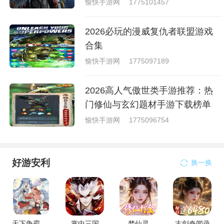
愉快手游网
1775101457
2026必玩的漫威复仇者联盟游戏
合集
愉快手游网
1775097189
2026高人气傲世类手游推荐：热
门修仙与玄幻题材手游下载榜单
愉快手游网
1775096754
好游安利
换一换
天下争霸三国志
掌中三国
梦仙灵
古剑奇闻录