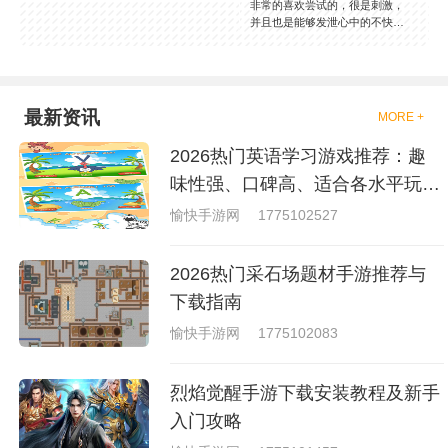
非常的喜欢尝试的，很是刺激，
并且也是能够发泄心中的不快
吧，现在市面上是有很多的类型
的拳击的游戏，这些游戏一般都
是一些格斗的游戏，其实是非常
的有趣，也是相当的刺激的，游
戏中是有一些不同的场景都是能
最新资讯
MORE +
够去进行体验的，我们也是能够
去刺激的进行对战的，小编现在
2026热门英语学习游戏推荐：趣
就是收集了一些有意思的拳击游
戏，相信你们一定会喜欢的。
味性强、口碑高、适合各水平玩家
的英语游戏合集
愉快手游网
1775102527
2026热门采石场题材手游推荐与
下载指南
愉快手游网
1775102083
烈焰觉醒手游下载安装教程及新手
入门攻略