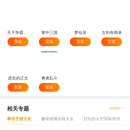
天下争霸三国志
掌中三国
梦仙灵
古剑奇闻录
安装
安装
安装
安装
进击的正太
勇者乱斗
安装
安装
相关专题
MORE +
拳击手游大全
趣味烧脑游戏大全
好玩的太空冒险类游