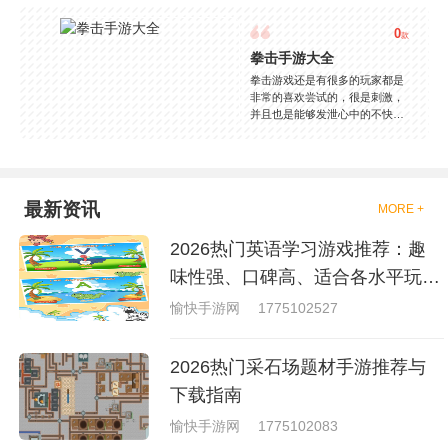
0
款
拳击手游大全
拳击游戏还是有很多的玩家都是
非常的喜欢尝试的，很是刺激，
并且也是能够发泄心中的不快
吧，现在市面上是有很多的类型
的拳击的游戏，这些游戏一般都
是一些格斗的游戏，其实是非常
的有趣，也是相当的刺激的，游
戏中是有一些不同的场景都是能
最新资讯
MORE +
够去进行体验的，我们也是能够
去刺激的进行对战的，小编现在
2026热门英语学习游戏推荐：趣
就是收集了一些有意思的拳击游
戏，相信你们一定会喜欢的。
味性强、口碑高、适合各水平玩家
的英语游戏合集
愉快手游网
1775102527
2026热门采石场题材手游推荐与
下载指南
愉快手游网
1775102083