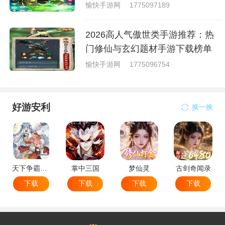
愉快手游网
1775097189
2026高人气傲世类手游推荐：热
门修仙与玄幻题材手游下载榜单
愉快手游网
1775096754
好游安利
换一换
天下争霸三国志
掌中三国
梦仙灵
古剑奇闻录
下载
下载
下载
下载