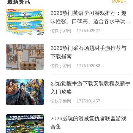
最新资讯
MORE +
够去进行体验的，我们也是能够
去刺激的进行对战的，小编现在
2026热门英语学习游戏推荐：趣
就是收集了一些有意思的拳击游
戏，相信你们一定会喜欢的。
味性强、口碑高、适合各水平玩家
的英语游戏合集
愉快手游网
1775102527
2026热门采石场题材手游推荐与
下载指南
愉快手游网
1775102083
烈焰觉醒手游下载安装教程及新手
入门攻略
愉快手游网
1775101457
2026必玩的漫威复仇者联盟游戏
合集