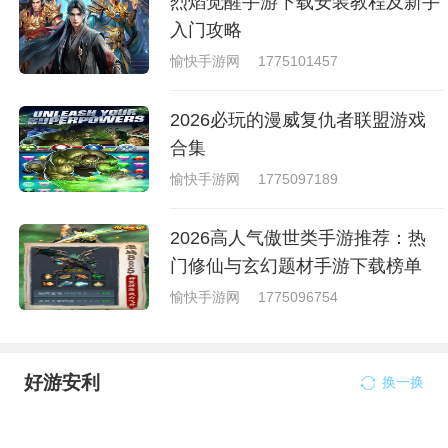
烈焰觉醒手游下载安装教程及新手
入门攻略
愉快手游网
1775101457
2026必玩的漫威复仇者联盟游戏
合集
愉快手游网
1775097189
2026高人气傲世类手游推荐：热
门修仙与玄幻题材手游下载榜单
愉快手游网
1775096754
好游安利
换一换