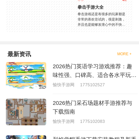
拳击手游大全
拳击游戏还是有很多的玩家都是
非常的喜欢尝试的，很是刺激，
并且也是能够发泄心中的不快
吧，现在市面上是有很多的类型
的拳击的游戏，这些游戏一般都
是一些格斗的游戏，其实是非常
的有趣，也是相当的刺激的，游
戏中是有一些不同的场景都是能
最新资讯
MORE +
够去进行体验的，我们也是能够
去刺激的进行对战的，小编现在
2026热门英语学习游戏推荐：趣
就是收集了一些有意思的拳击游
戏，相信你们一定会喜欢的。
味性强、口碑高、适合各水平玩家
的英语游戏合集
愉快手游网
1775102527
2026热门采石场题材手游推荐与
下载指南
愉快手游网
1775102083