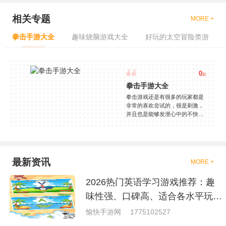
相关专题
MORE +
拳击手游大全
趣味烧脑游戏大全
好玩的太空冒险类游
0
款
拳击手游大全
拳击游戏还是有很多的玩家都是
非常的喜欢尝试的，很是刺激，
并且也是能够发泄心中的不快
吧，现在市面上是有很多的类型
的拳击的游戏，这些游戏一般都
是一些格斗的游戏，其实是非常
的有趣，也是相当的刺激的，游
戏中是有一些不同的场景都是能
最新资讯
MORE +
够去进行体验的，我们也是能够
去刺激的进行对战的，小编现在
2026热门英语学习游戏推荐：趣
就是收集了一些有意思的拳击游
戏，相信你们一定会喜欢的。
味性强、口碑高、适合各水平玩家
的英语游戏合集
愉快手游网
1775102527