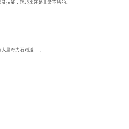
击以及技能，玩起来还是非常不错的。
有大量奇力石赠送， 。
。