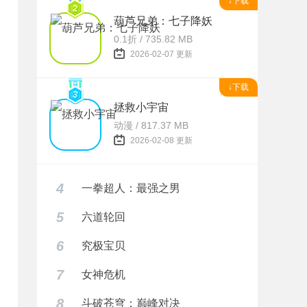
↓下载
葫芦兄弟：七子降妖
0.1折 / 735.82 MB
2026-02-07 更新
↓下载
拯救小宇宙
动漫 / 817.37 MB
2026-02-08 更新
4
一拳超人：最强之男
5
六道轮回
6
究极宝贝
7
女神危机
8
斗破苍穹：巅峰对决