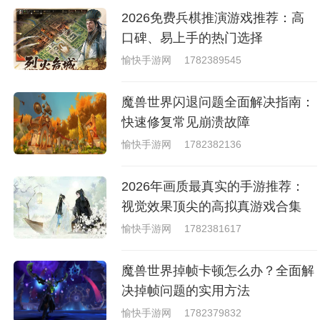
去刺激的进行对战的，小编现在
2026免费兵棋推演游戏推荐：高
就是收集了一些有意思的拳击游
戏，相信你们一定会喜欢的。
口碑、易上手的热门选择
愉快手游网
1782389545
魔兽世界闪退问题全面解决指南：
快速修复常见崩溃故障
愉快手游网
1782382136
2026年画质最真实的手游推荐：
视觉效果顶尖的高拟真游戏合集
愉快手游网
1782381617
魔兽世界掉帧卡顿怎么办？全面解
决掉帧问题的实用方法
愉快手游网
1782379832