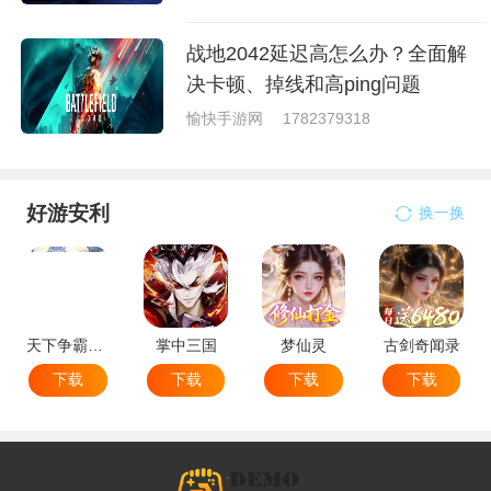
战地2042延迟高怎么办？全面解
决卡顿、掉线和高ping问题
愉快手游网
1782379318
好游安利
换一换
天下争霸三国志
掌中三国
梦仙灵
古剑奇闻录
下载
下载
下载
下载