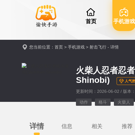
首页
手机游戏
您当前位置：
首页
>
手机游戏
>
射击飞行
- 详情
火柴人忍者忍者格
Shinobi)
人气热
更新时间：2026-06-02 / 版本：v
动作
格斗
火柴人
详情
信息
相关
推荐