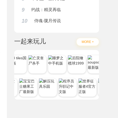
9
约战：精灵再临
10
侍魂-胧月传说
一起来玩儿
MORE +
题