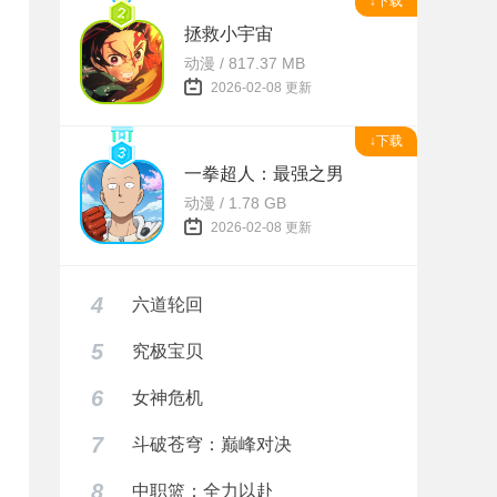
↓下载
拯救小宇宙
动漫 / 817.37 MB
2026-02-08 更新
↓下载
一拳超人：最强之男
动漫 / 1.78 GB
2026-02-08 更新
4
六道轮回
5
究极宝贝
6
女神危机
7
斗破苍穹：巅峰对决
8
中职篮：全力以赴