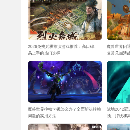
2026免费兵棋推演游戏推荐：高口碑、
魔兽世界闪
易上手的热门选择
复常见崩溃
魔兽世界掉帧卡顿怎么办？全面解决掉帧
战地2042
问题的实用方法
顿、掉线和高