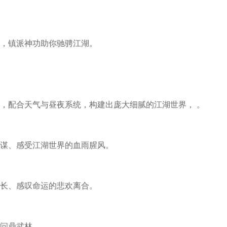
，镇派神功助你驰骋江湖。
，配合天气与昼夜系统，构建出庞大细腻的江湖世界， 。
谋、感受江湖世界的血雨腥风。
长、感叹命运的悲欢离合。
问鼎武林。