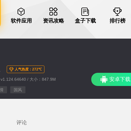
软件应用
资讯攻略
盒子下载
排行榜
版
人气热度：272℃
安卓下载
1.124.64640 / 大小：847.9M
情
国风
评论