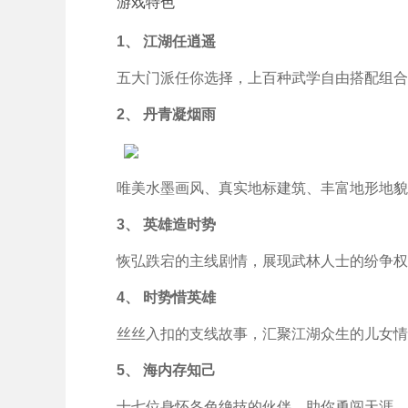
游戏特色
1、 江湖任逍遥
五大门派任你选择，上百种武学自由搭配组合
2、 丹青凝烟雨
唯美水墨画风、真实地标建筑、丰富地形地貌
3、 英雄造时势
恢弘跌宕的主线剧情，展现武林人士的纷争权
4、 时势惜英雄
丝丝入扣的支线故事，汇聚江湖众生的儿女情
5、 海内存知己
十七位身怀各色绝技的伙伴，助你勇闯天涯，