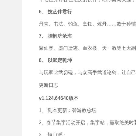
6、 技艺伴君行
丹青、书法、钓鱼、烹饪、炼丹……数十种辅
7、 挂帆济沧海
聚仙寨、墨门遗迹、血衣楼、天一教等七大副
8、 以武定乾坤
与玩家比武切磋，与众高手武道论剑，让自己
更新日志
v1.124.64640版本
1、 副本更新：碧游教总坛
2、春节集字活动开启，集字帖，赢取绝美时
3、 恒山派：