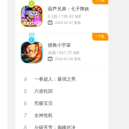
↓下载
葫芦兄弟：七子降妖
0.1折 / 735.82 MB
2026-02-07 更新
↓下载
拯救小宇宙
动漫 / 817.37 MB
2026-02-08 更新
4
一拳超人：最强之男
5
六道轮回
6
究极宝贝
7
女神危机
8
斗破苍穹：巅峰对决