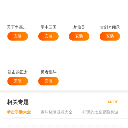
天下争霸三国志
掌中三国
梦仙灵
古剑奇闻录
安装
安装
安装
安装
进击的正太
勇者乱斗
安装
安装
相关专题
MORE +
拳击手游大全
趣味烧脑游戏大全
好玩的太空冒险类游