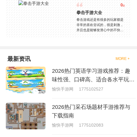
0
款
拳击手游大全
拳击游戏还是有很多的玩家都是
非常的喜欢尝试的，很是刺激，
并且也是能够发泄心中的不快
吧，现在市面上是有很多的类型
的拳击的游戏，这些游戏一般都
是一些格斗的游戏，其实是非常
的有趣，也是相当的刺激的，游
戏中是有一些不同的场景都是能
最新资讯
MORE +
够去进行体验的，我们也是能够
去刺激的进行对战的，小编现在
2026热门英语学习游戏推荐：趣
就是收集了一些有意思的拳击游
戏，相信你们一定会喜欢的。
味性强、口碑高、适合各水平玩家
的英语游戏合集
愉快手游网
1775102527
2026热门采石场题材手游推荐与
下载指南
愉快手游网
1775102083