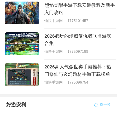
烈焰觉醒手游下载安装教程及新手
入门攻略
愉快手游网
1775101457
2026必玩的漫威复仇者联盟游戏
合集
愉快手游网
1775097189
2026高人气傲世类手游推荐：热
门修仙与玄幻题材手游下载榜单
愉快手游网
1775096754
好游安利
换一换