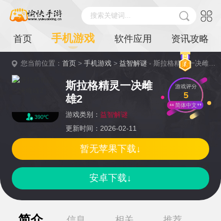
搜索关键词...
手机游戏
首页
软件应用
资讯攻略
您当前位置：
首页
>
手机游戏
>
益智解谜
- 斯拉格精灵一决雌雄2详情
斯拉格精灵一决雌
游戏评分
5
雄2
简体中文
游戏类别：
益智解谜
390℃
更新时间：2026-02-11
暂无苹果下载↓
安卓下载↓
简介
信息
相关
推荐