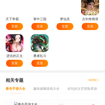
天下争霸三国志
掌中三国
梦仙灵
古剑奇闻录
安装
安装
安装
安装
进击的正太
勇者乱斗
安装
安装
相关专题
MORE +
拳击手游大全
趣味烧脑游戏大全
好玩的太空冒险类游