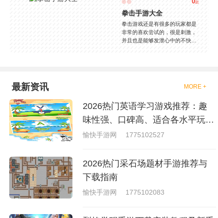
0
款
拳击手游大全
拳击游戏还是有很多的玩家都是
非常的喜欢尝试的，很是刺激，
并且也是能够发泄心中的不快
吧，现在市面上是有很多的类型
的拳击的游戏，这些游戏一般都
是一些格斗的游戏，其实是非常
的有趣，也是相当的刺激的，游
戏中是有一些不同的场景都是能
最新资讯
MORE +
够去进行体验的，我们也是能够
去刺激的进行对战的，小编现在
2026热门英语学习游戏推荐：趣
就是收集了一些有意思的拳击游
戏，相信你们一定会喜欢的。
味性强、口碑高、适合各水平玩家
的英语游戏合集
愉快手游网
1775102527
2026热门采石场题材手游推荐与
下载指南
愉快手游网
1775102083