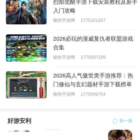
烈焰觉醒手游下载安装教程及新手
入门攻略
愉快手游网
1775101457
2026必玩的漫威复仇者联盟游戏
合集
愉快手游网
1775097189
2026高人气傲世类手游推荐：热
门修仙与玄幻题材手游下载榜单
愉快手游网
1775096754
好游安利
换一换