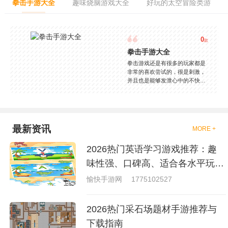
拳击手游大全
趣味烧脑游戏大全
好玩的太空冒险类游
0
款
拳击手游大全
拳击游戏还是有很多的玩家都是
非常的喜欢尝试的，很是刺激，
并且也是能够发泄心中的不快
吧，现在市面上是有很多的类型
的拳击的游戏，这些游戏一般都
是一些格斗的游戏，其实是非常
的有趣，也是相当的刺激的，游
戏中是有一些不同的场景都是能
最新资讯
MORE +
够去进行体验的，我们也是能够
去刺激的进行对战的，小编现在
2026热门英语学习游戏推荐：趣
就是收集了一些有意思的拳击游
戏，相信你们一定会喜欢的。
味性强、口碑高、适合各水平玩家
的英语游戏合集
愉快手游网
1775102527
2026热门采石场题材手游推荐与
下载指南