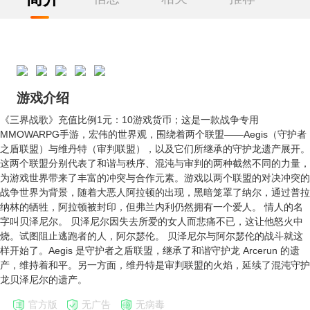
游戏介绍
《三界战歌》 充值比例1元：10游戏货币；这是一款战争专用
MMOWARPG手游，宏伟的世界观，围绕着两个联盟——Aegis（守护者
之盾联盟）与维丹特（审判联盟），以及它们所继承的守护龙遗产展开。
这两个联盟分别代表了和谐与秩序、混沌与审判的两种截然不同的力量，
为游戏世界带来了丰富的冲突与合作元素。游戏以两个联盟的对决冲突的
战争世界为背景，随着大恶人阿拉顿的出现，黑暗笼罩了纳尔，通过普拉
纳林的牺牲，阿拉顿被封印，但弗兰内利仍然拥有一个爱人。 情人的名
字叫贝泽尼尔。 贝泽尼尔因失去所爱的女人而悲痛不已，这让他怒火中
烧。试图阻止逃跑者的人，阿尔瑟伦。 贝泽尼尔与阿尔瑟伦的战斗就这
样开始了。Aegis 是守护者之盾联盟，继承了和谐守护龙 Arcerun 的遗
产，维持着和平。另一方面，维丹特是审判联盟的火焰，延续了混沌守护
龙贝泽尼尔的遗产。
官方版
无广告
无病毒