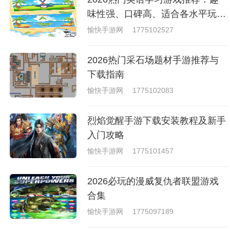
就是收集了一些有意思的拳击游
戏，相信你们一定会喜欢的。
味性强、口碑高、适合各水平玩家
的英语游戏合集
愉快手游网
1775102527
2026热门采石场题材手游推荐与
下载指南
愉快手游网
1775102083
烈焰觉醒手游下载安装教程及新手
入门攻略
愉快手游网
1775101457
2026必玩的漫威复仇者联盟游戏
合集
愉快手游网
1775097189