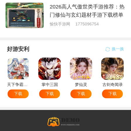
2026高人气傲世类手游推荐：热
门修仙与玄幻题材手游下载榜单
愉快手游网
1775096754
好游安利
换一换
天下争霸三国志
掌中三国
梦仙灵
古剑奇闻录
下载
下载
下载
下载