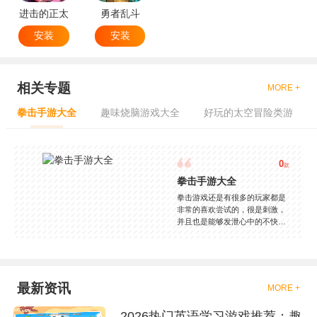
进击的正太
勇者乱斗
安装
安装
相关专题
MORE +
拳击手游大全
趣味烧脑游戏大全
好玩的太空冒险类游
0
款
拳击手游大全
拳击游戏还是有很多的玩家都是
非常的喜欢尝试的，很是刺激，
并且也是能够发泄心中的不快
吧，现在市面上是有很多的类型
的拳击的游戏，这些游戏一般都
是一些格斗的游戏，其实是非常
的有趣，也是相当的刺激的，游
戏中是有一些不同的场景都是能
最新资讯
MORE +
够去进行体验的，我们也是能够
去刺激的进行对战的，小编现在
2026热门英语学习游戏推荐：趣