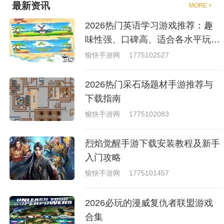
戏中是有一些不同的场景都是能
最新资讯
MORE +
够去进行体验的，我们也是能够
去刺激的进行对战的，小编现在
2026热门英语学习游戏推荐：趣
就是收集了一些有意思的拳击游
戏，相信你们一定会喜欢的。
味性强、口碑高、适合各水平玩家
的英语游戏合集
愉快手游网
1775102527
2026热门采石场题材手游推荐与
下载指南
愉快手游网
1775102083
烈焰觉醒手游下载安装教程及新手
入门攻略
愉快手游网
1775101457
2026必玩的漫威复仇者联盟游戏
合集