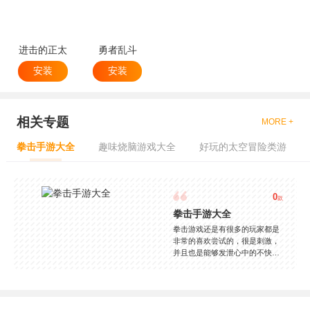
进击的正太
勇者乱斗
安装
安装
相关专题
MORE +
拳击手游大全
趣味烧脑游戏大全
好玩的太空冒险类游
0
款
拳击手游大全
拳击游戏还是有很多的玩家都是
非常的喜欢尝试的，很是刺激，
并且也是能够发泄心中的不快
吧，现在市面上是有很多的类型
的拳击的游戏，这些游戏一般都
是一些格斗的游戏，其实是非常
的有趣，也是相当的刺激的，游