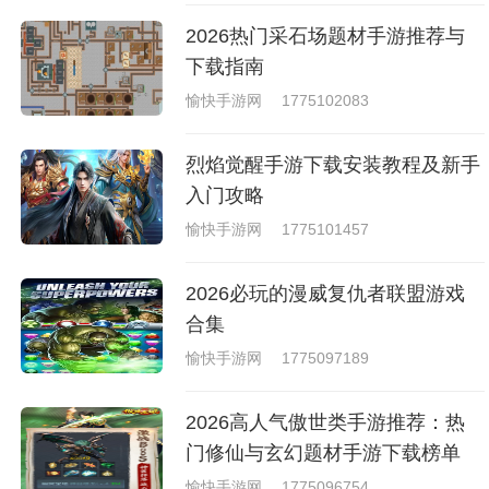
2026热门采石场题材手游推荐与
下载指南
愉快手游网
1775102083
烈焰觉醒手游下载安装教程及新手
入门攻略
愉快手游网
1775101457
2026必玩的漫威复仇者联盟游戏
合集
愉快手游网
1775097189
2026高人气傲世类手游推荐：热
门修仙与玄幻题材手游下载榜单
愉快手游网
1775096754