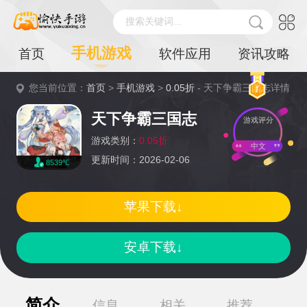
搜索关键词...
手机游戏
首页
软件应用
资讯攻略
您当前位置：
首页
>
手机游戏
>
0.05折
- 天下争霸三国志详情
天下争霸三国志
游戏评分
游戏类别：
0.05折
中文
更新时间：2026-02-06
8539℃
苹果下载↓
安卓下载↓
简介
信息
相关
推荐