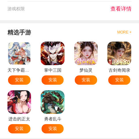
查看详情
游戏权限
精选手游
MORE +
天下争霸三国志
掌中三国
梦仙灵
古剑奇闻录
安装
安装
安装
安装
进击的正太
勇者乱斗
安装
安装