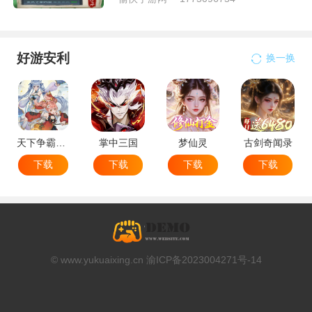
好游安利
换一换
天下争霸三国志
掌中三国
梦仙灵
古剑奇闻录
下载
下载
下载
下载
© www.yukuaixing.cn 渝ICP备2023004271号-14