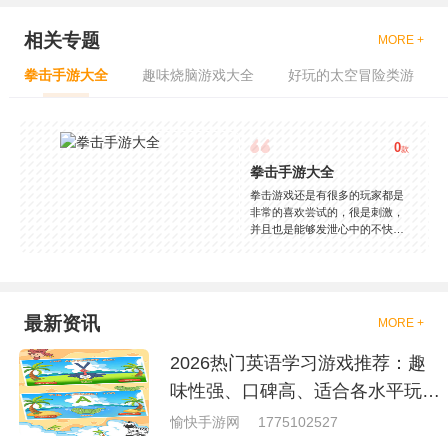
相关专题
MORE +
拳击手游大全
趣味烧脑游戏大全
好玩的太空冒险类游
0
款
拳击手游大全
拳击游戏还是有很多的玩家都是
非常的喜欢尝试的，很是刺激，
并且也是能够发泄心中的不快
吧，现在市面上是有很多的类型
的拳击的游戏，这些游戏一般都
是一些格斗的游戏，其实是非常
的有趣，也是相当的刺激的，游
戏中是有一些不同的场景都是能
最新资讯
MORE +
够去进行体验的，我们也是能够
去刺激的进行对战的，小编现在
2026热门英语学习游戏推荐：趣
就是收集了一些有意思的拳击游
戏，相信你们一定会喜欢的。
味性强、口碑高、适合各水平玩家
的英语游戏合集
愉快手游网
1775102527