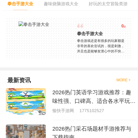
拳击手游大全
趣味烧脑游戏大全
好玩的太空冒险类游
0
款
拳击手游大全
拳击游戏还是有很多的玩家都是
非常的喜欢尝试的，很是刺激，
并且也是能够发泄心中的不快
吧，现在市面上是有很多的类型
的拳击的游戏，这些游戏一般都
是一些格斗的游戏，其实是非常
的有趣，也是相当的刺激的，游
戏中是有一些不同的场景都是能
最新资讯
MORE +
够去进行体验的，我们也是能够
去刺激的进行对战的，小编现在
2026热门英语学习游戏推荐：趣
就是收集了一些有意思的拳击游
戏，相信你们一定会喜欢的。
味性强、口碑高、适合各水平玩家
的英语游戏合集
愉快手游网
1775102527
2026热门采石场题材手游推荐与
下载指南