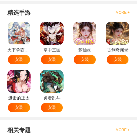
精选手游
MORE +
天下争霸三国志
掌中三国
梦仙灵
古剑奇闻录
安装
安装
安装
安装
进击的正太
勇者乱斗
安装
安装
相关专题
MORE +