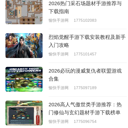
2026热门采石场题材手游推荐与
下载指南
愉快手游网
1775102083
烈焰觉醒手游下载安装教程及新手
入门攻略
愉快手游网
1775101457
2026必玩的漫威复仇者联盟游戏
合集
愉快手游网
1775097189
2026高人气傲世类手游推荐：热
门修仙与玄幻题材手游下载榜单
愉快手游网
1775096754