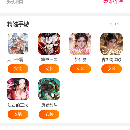
查看详情
游戏权限
精选手游
MORE +
天下争霸三国志
掌中三国
梦仙灵
古剑奇闻录
安装
安装
安装
安装
进击的正太
勇者乱斗
安装
安装