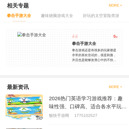
相关专题
MORE +
拳击手游大全
趣味烧脑游戏大全
好玩的太空冒险类游
0
款
拳击手游大全
拳击游戏还是有很多的玩家都是
非常的喜欢尝试的，很是刺激，
并且也是能够发泄心中的不快
吧，现在市面上是有很多的类型
的拳击的游戏，这些游戏一般都
是一些格斗的游戏，其实是非常
的有趣，也是相当的刺激的，游
戏中是有一些不同的场景都是能
最新资讯
MORE +
够去进行体验的，我们也是能够
去刺激的进行对战的，小编现在
2026热门英语学习游戏推荐：趣
就是收集了一些有意思的拳击游
戏，相信你们一定会喜欢的。
味性强、口碑高、适合各水平玩家
的英语游戏合集
愉快手游网
1775102527