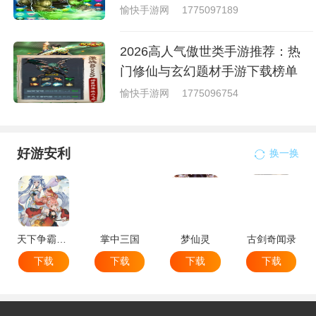
愉快手游网
1775097189
2026高人气傲世类手游推荐：热
门修仙与玄幻题材手游下载榜单
愉快手游网
1775096754
好游安利
换一换
天下争霸三国志
掌中三国
梦仙灵
古剑奇闻录
下载
下载
下载
下载