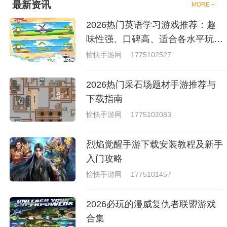
最新资讯
MORE +
够去进行体验的，我们也是能够
去刺激的进行对战的，小编现在
2026热门英语学习游戏推荐：趣
就是收集了一些有意思的拳击游
戏，相信你们一定会喜欢的。
味性强、口碑高、适合各水平玩家
的英语游戏合集
愉快手游网
1775102527
2026热门采石场题材手游推荐与
下载指南
愉快手游网
1775102083
烈焰觉醒手游下载安装教程及新手
入门攻略
愉快手游网
1775101457
2026必玩的漫威复仇者联盟游戏
合集