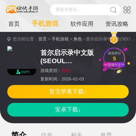
搜索关键词...
手机游戏
首页
软件应用
资讯攻略
您当前位置：
首页
>
手机游戏
>
角色
- 首尔启示录中文版(SEOUL Apocalypse)详情
首尔启示录中文版
游戏评分
5
(SEOUL
简体中文
Apocalypse)
游戏类别：
角色
550℃
更新时间：2026-02-03
暂无苹果下载↓
安卓下载↓
简介
信息
相关
推荐