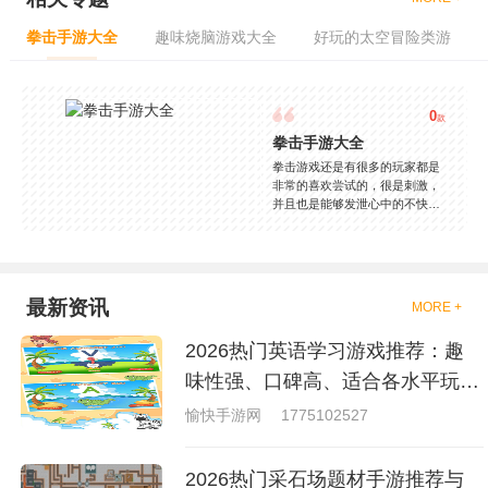
拳击手游大全
趣味烧脑游戏大全
好玩的太空冒险类游
0
款
拳击手游大全
拳击游戏还是有很多的玩家都是
非常的喜欢尝试的，很是刺激，
并且也是能够发泄心中的不快
吧，现在市面上是有很多的类型
的拳击的游戏，这些游戏一般都
是一些格斗的游戏，其实是非常
的有趣，也是相当的刺激的，游
戏中是有一些不同的场景都是能
最新资讯
MORE +
够去进行体验的，我们也是能够
去刺激的进行对战的，小编现在
2026热门英语学习游戏推荐：趣
就是收集了一些有意思的拳击游
戏，相信你们一定会喜欢的。
味性强、口碑高、适合各水平玩家
的英语游戏合集
愉快手游网
1775102527
2026热门采石场题材手游推荐与