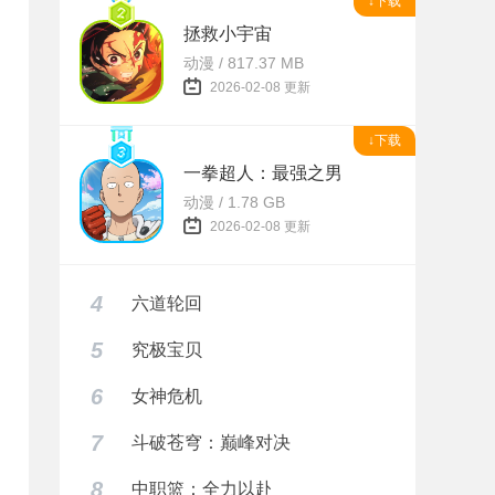
↓下载
拯救小宇宙
动漫 / 817.37 MB
2026-02-08 更新
↓下载
一拳超人：最强之男
动漫 / 1.78 GB
2026-02-08 更新
4
六道轮回
5
究极宝贝
6
女神危机
7
斗破苍穹：巅峰对决
8
中职篮：全力以赴