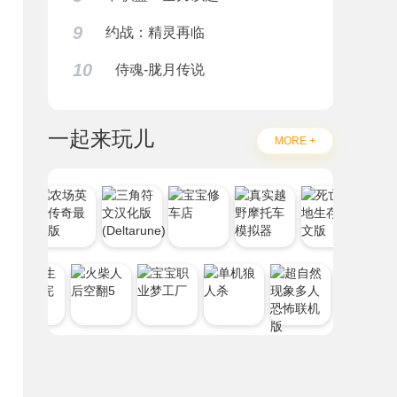
9
约战：精灵再临
10
侍魂-胧月传说
一起来玩儿
MORE +