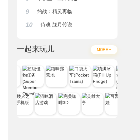
9
约战：精灵再临
10
侍魂-胧月传说
一起来玩儿
MORE +
题