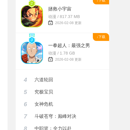
↓下载
拯救小宇宙
动漫 / 817.37 MB
2026-02-08 更新
↓下载
一拳超人：最强之男
动漫 / 1.78 GB
2026-02-08 更新
4
六道轮回
5
究极宝贝
6
女神危机
7
斗破苍穹：巅峰对决
8
中职篮：全力以赴