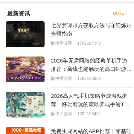
是一些格斗的游戏，其实是非常
的有趣，也是相当的刺激的，游
戏中是有一些不同的场景都是能
最新资讯
MORE +
够去进行体验的，我们也是能够
去刺激的进行对战的，小编现在
七界梦谭丹方获取方法与详细炼丹
就是收集了一些有意思的拳击游
戏，相信你们一定会喜欢的。
步骤指南
愉快手游网
1782104349
2026年无需网络的经典单机手游
推荐：离线也能畅玩的高口碑游戏
合集
愉快手游网
1782103902
2026高人气手机策略养成游戏推
荐：好玩耐玩的策略养成手游TOP
榜单
愉快手游网
1782103401
免费生成网站的APP推荐：零基础