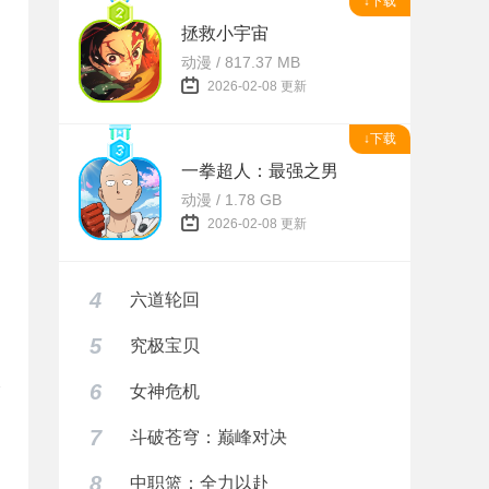
↓下载
拯救小宇宙
动漫 / 817.37 MB
2026-02-08 更新
↓下载
一拳超人：最强之男
动漫 / 1.78 GB
2026-02-08 更新
4
六道轮回
5
究极宝贝
6
女神危机
7
斗破苍穹：巅峰对决
8
中职篮：全力以赴