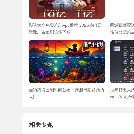
影视大全免费追剧App推荐 2026热门高
同城蔬菜配送
清无广告追剧软件下载
性价比蔬菜
垂钓四海公测时间公布：开服日期及预约
大奉打更人
入口
养、装备强
相关专题