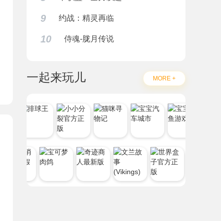
9
约战：精灵再临
题
10
侍魂-胧月传说
一起来玩儿
MORE +