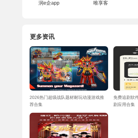
润e企app
唯享客
更多资讯
2026热门超级战队题材耐玩动漫游戏推
免费追剧软
荐合集
剧应用合集